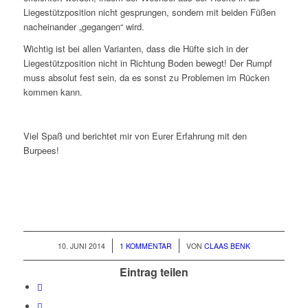
Liegestützposition nicht gesprungen, sondern mit beiden Füßen
nacheinander „gegangen“ wird.
Wichtig ist bei allen Varianten, dass die Hüfte sich in der
Liegestützposition nicht in Richtung Boden bewegt! Der Rumpf
muss absolut fest sein, da es sonst zu Problemen im Rücken
kommen kann.
Viel Spaß und berichtet mir von Eurer Erfahrung mit den
Burpees!
/
/
10. JUNI 2014
1 KOMMENTAR
VON
CLAAS BENK
Eintrag teilen